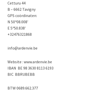
Cetturu 44
B – 6662 Tavigny
GPS coördinaten:
N 50º08.008′
E 5º50.838′
+32476321868
info@ardenvie.be
Website : www.ardenvie.be
IBAN BE 98 3630 8113 6193
BIC BBRUBEBB
BTW 0689.662.377