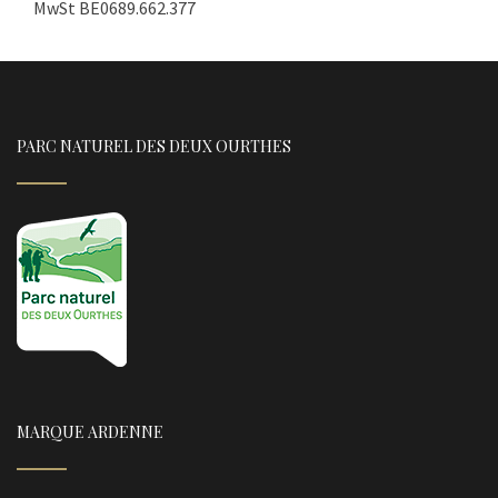
MwSt BE0689.662.377
PARC NATUREL DES DEUX OURTHES
MARQUE ARDENNE