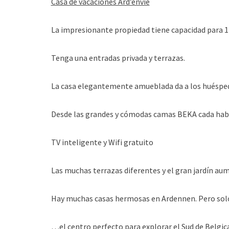
Casa de vacaciones Ard’envie
La impresionante propiedad tiene capacidad para 12
Tenga una entradas privada y terrazas.
La casa elegantemente amueblada da a los huéspede
Desde las grandes y cómodas camas BEKA cada habit
TV inteligente y Wifi gratuito
Las muchas terrazas diferentes y el gran jardín aume
Hay muchas casas hermosas en Ardennen. Pero solo
…el centro perfecto para explorar el Sud de Belgica