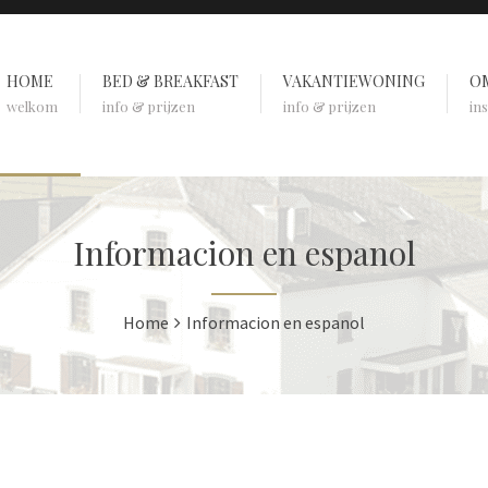
HOME
BED & BREAKFAST
VAKANTIEWONING
O
welkom
info & prijzen
info & prijzen
in
Informacion en espanol
Home
Informacion en espanol