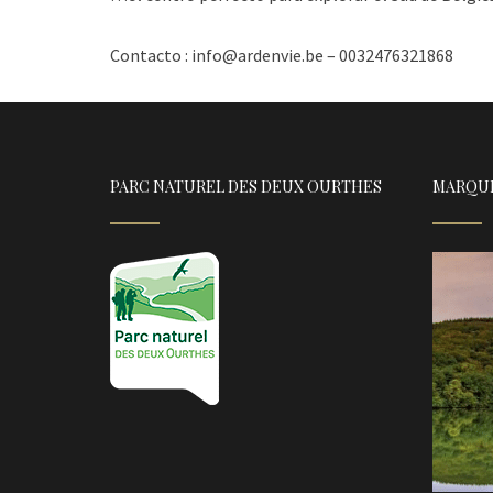
Contacto : info@ardenvie.be – 0032476321868
PARC NATUREL DES DEUX OURTHES
MARQU