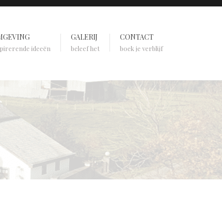
MGEVING
GALERIJ
CONTACT
spirerende ideeën
beleef het
boek je verblijf